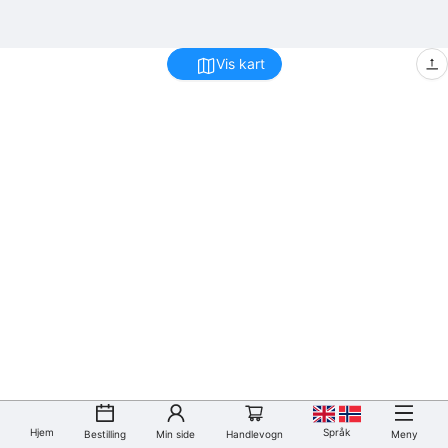
Vis kart
Hjem
Språk
Bestilling
Min side
Handlevogn
Meny