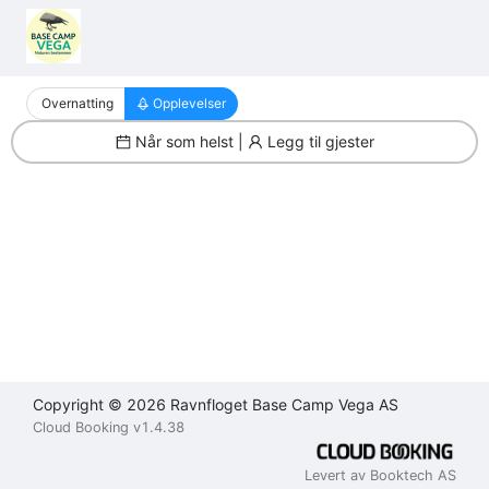
Filter
Avtalebetingelser
Personvernerklæring
Kontakt
oss
Overnatting
Opplevelser
Lukk
Lukk
Når som helst |
Legg til gjester
Lukk
Send
Copyright © 2026 Ravnfloget Base Camp Vega AS
Cloud Booking v1.4.38
Levert av Booktech AS